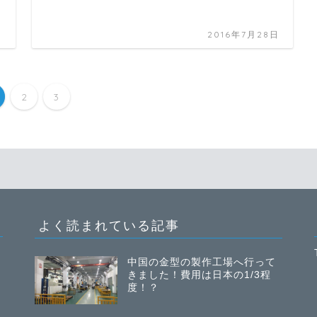
日
2016年7月28日
2
3
よく読まれている記事
中国の金型の製作工場へ行って
きました！費用は日本の1/3程
度！？