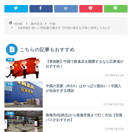
HOME
海外生活
中国
【保存版】招へい理由書の書き方【中国の彼女を日本に招待してみた】
こちらの記事もおすすめ
中国
【実体験】中国で飲食店を開業するなら広東省が
おすすめ！
2015年8月22日
中国
中国の宜家（IKEA）はやっぱり面白い！中国人
が自由すぎる理由
2017年11月25日
中国
珠海市内(拱北)から珠海空港まで行く方法【空港
バスがおすすめ】
2019年4月22日