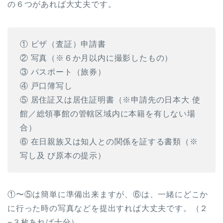
の６つがあれば大丈夫です。
① ビザ（査証）申請書
② 写真（※６か月以内に撮影したもの）
③ パスポート（旅券）
④ 戸口簿写し
⑤ 居住証又は居住証明書（※申請先の日本大 使
館／総領事館の管轄区域内に本籍を有しない場
合）
⑥ 在日親族又は知人との関係を証する書類（※
写し及 び原本の提示）
①〜⑤は簡単に準備出来ますが、⑥は、一緒にどこか
に行った時の写真などを提出すれば大丈夫です。（２
−３枚あれば十分）