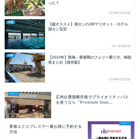
った？
2014年12月29日
中国
【超オススメ】深センのJWマリオット・ホテル
深セン宝安
2017年8月8日
中国
【2024年】珠海⇔香港間のフェリー乗り方、時刻
表まとめ【保存版】
2018年10月30日
広州白雲国際空港でプライオリティパス
を使うなら「Premium loun...
香港エクスプレスで一番お得に予約する
方法